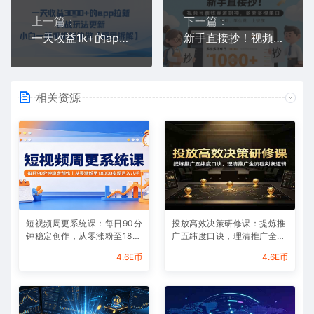
上一篇：
下一篇：
一天收益1k+的app拉新，实战玩法更新，小白一部手机就能做【项目拆解】
新手直接抄！视频号挣钱赛道封神，多劳多得单日多张，傻瓜式操作秒过原创关
相关资源
短视频周更系统课：每日90分
投放高效决策研修课：提炼推
钟稳定创作，从零涨粉至180
广五纬度口诀，理清推广全流
00实现月入八千
程判断逻辑
4.6E币
4.6E币