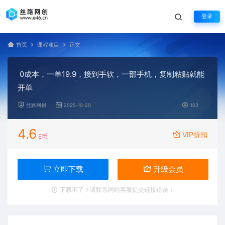
登录
首页
课程项目
正文
0成本，一单19.9，接到手软，一部手机，复制粘贴就能
开单
丝路网创
2025-10-20
103
4.6
VIP折扣
E币
立即下载
升级会员
下载不了？请联系网站客服提交链接错误！