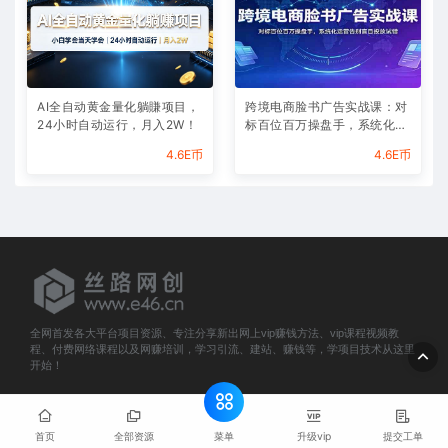
AI全自动黄金量化躺賺项目，
跨境电商脸书广告实战课：对
24小时自动运行，月入2W！
标百位百万操盘手，系统化运
营告别盲目投放试错
4.6E币
4.6E币
全网首发各大平台项目资源、专注分享新出网上vip赚钱方法、vip课程视频教
程、付费网络课程以及网赚培训，学习引流、建站、赚钱等，学项目技术从这里
开始！
© 2025 e46.cn All rights reserved
网站地图
菜单
首页
全部资源
升级vip
提交工单