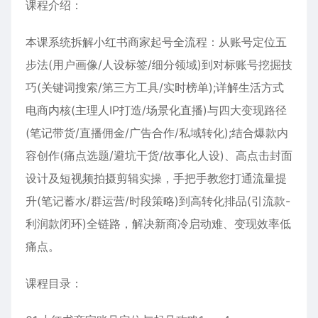
课程介绍：
本课系统拆解
小红书商家起号全流程
：从账号定位五
步法(用户画像/人设标签/细分领域)到对标账号挖掘技
巧(关键词搜索/第三方工具/实时榜单);详解生活方式
电商内核(主理人IP打造/场景化直播)与四大变现路径
(笔记带货/直播佣金/广告合作/私域转化);结合爆款内
容创作(痛点选题/避坑干货/故事化人设)、高点击封面
设计及短视频拍摄剪辑实操，手把手教您打通流量提
升(笔记蓄水/群运营/时段策略)到高转化排品(引流款-
利润款闭环)全链路，解决新商冷启动难、变现效率低
痛点。
课程目录：