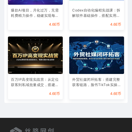
爆款Ai项目，月化过万，无需
Codex自动化编程实战课：拆
耗费精力操作，稳健实现每月
解软件基础操作，搭配实用插
增收
件快速掌握AI代码编写能力
4.6E币
4.6E币
百万IP高变现实战营：从定位
外贸社媒闭环拓客：搭建完整
获客到私域批量成交，搭建完
获客链路，脸书TikTok实操打
整IP商业闭环
通引流到成交全流程
4.6E币
4.6E币