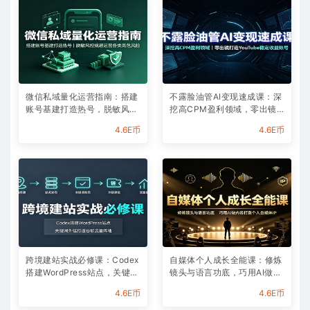
微信私域量化运营指南：搭建
不露脸油管AI变现速成课：深
账号基建打造热号，脱敏风控
挖高CPM盈利领域，零出镜
规避运营各类高危风险
打造YouTube稳定收益账号
4.6E币
4.6E币
跨境建站实战必修课：Codex
自媒体个人成长全能课：修炼
搭建WordPress站点，关键词
镜头与语言功底，巧用AI做内
外链打造谷歌流量阵地
容打造个人自媒体IP
4.6E币
4.6E币