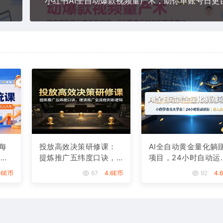
每
投放高效决策研修课：
AI全自动黄金量化躺
，从
提炼推广五纬度口诀，
项目，24小时自动运
月
理清推广全流程判断逻
行，月入2W！
.6E币
67
4.6E币
92
4.
辑