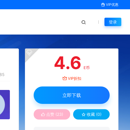
VIP优惠
登录
4.6
E币
85
VIP折扣
立即下载
点赞 (
23
)
收藏 (0)