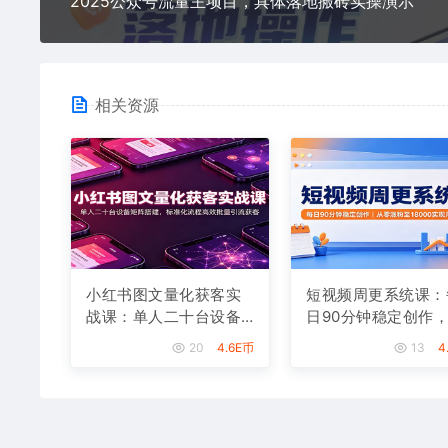
2025公众号流量主项目，具体落地搬砖实操演示
相关资源
小红书图文量化获客实
短视频周更系统课：
战课：单人二十台设备
日90分钟稳定创作
矩阵搭建，标准化流程
零涨粉至18000实现
20
4.6E币
13
4
高效批量引流获客
入八千