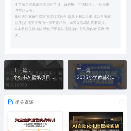
4.本站全资源仅供测试和学习，请勿用于非法操作，一切后果
与本站无关。
5.如遇到充值付费环节课程或软件 请马上删除退出 涉及自身权
益/利益 需要投资的一律不要相信，访客发现请向客服举报。
6.本教程仅供揭秘 请勿用于非法违规操作 否则和作者 官网 无
关。
上一篇：
下一篇：
小红书AI壁纸项目拆解：新手小白看完这个方法，也可月入1w+
2025小学教辅公私域AIP实战营，一个适合普通人搞钱的项目，低成本，长期稳定
相关资源