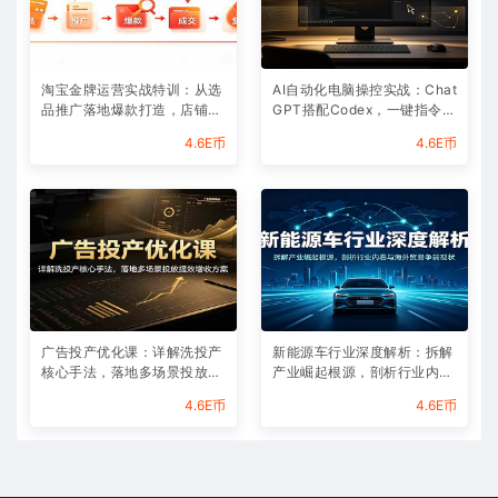
淘宝金牌运营实战特训：从选
AI自动化电脑操控实战：Chat
品推广落地爆款打造，店铺运
GPT搭配Codex，一键指令远
营全链路拆解
程自动操控电脑完成工作
4.6E币
4.6E币
广告投产优化课：详解洗投产
新能源车行业深度解析：拆解
核心手法，落地多场景投放提
产业崛起根源，剖析行业内卷
效增收方案
与海外贸易争端现状
4.6E币
4.6E币