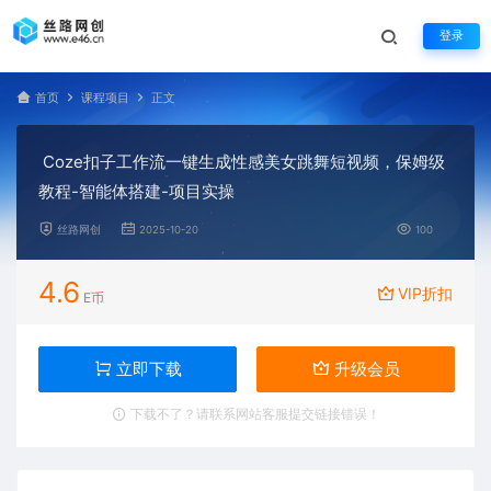
登录
首页
课程项目
正文
Coze扣子工作流一键生成性感美女跳舞短视频，保姆级
教程-智能体搭建-项目实操
丝路网创
2025-10-20
100
4.6
VIP折扣
E币
立即下载
升级会员
下载不了？请联系网站客服提交链接错误！