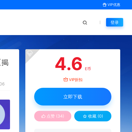
VIP优惠
登录
4.6
【揭
E币
VIP折扣
06
立即下载
点赞 (
34
)
收藏 (0)