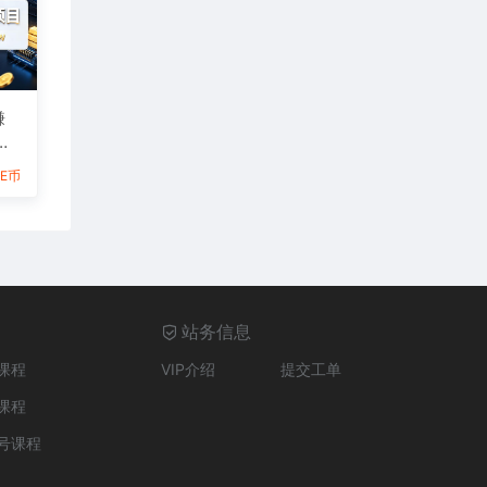
賺
6E币
站务信息
课程
VIP介绍
提交工单
课程
号课程