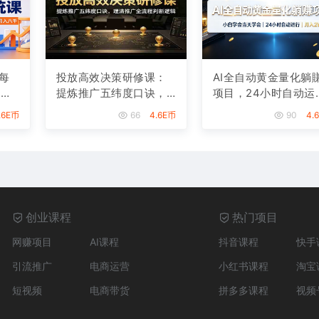
每
投放高效决策研修课：
AI全自动黄金量化躺
，从
提炼推广五纬度口诀，
项目，24小时自动运
月
理清推广全流程判断逻
行，月入2W！
.6E币
66
4.6E币
90
4.
辑
创业课程
热门项目
网赚项目
AI课程
抖音课程
快手
引流推广
电商运营
小红书课程
淘宝
短视频
电商带货
拼多多课程
视频