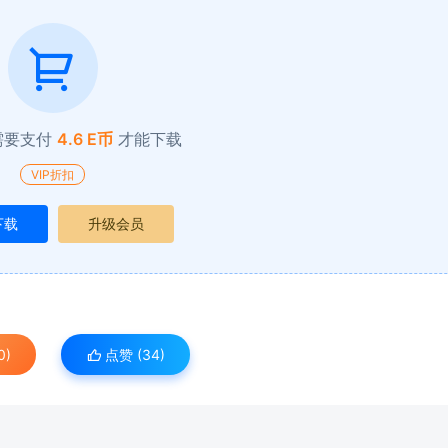
需要支付
4.6 E币
才能下载
VIP折扣
下载
升级会员
0)
点赞 (
34
)