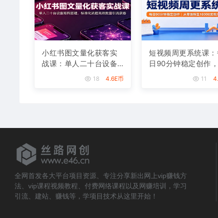
小红书图文量化获客实
短视频周更系统课：
战课：单人二十台设备
日90分钟稳定创作
矩阵搭建，标准化流程
零涨粉至18000实现
18
4.6E币
11
4
高效批量引流获客
入八千
全网首发各大平台项目资源、专注分享新出网上vip赚钱方
法、vip课程视频教程、付费网络课程以及网赚培训，学习
引流、建站、赚钱等，学项目技术从这里开始！