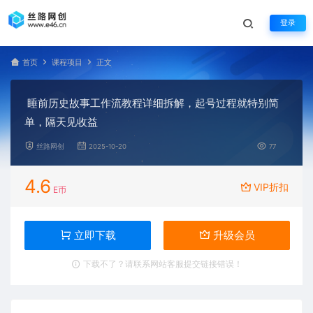
登录
首页
课程项目
正文
睡前历史故事工作流教程详细拆解，起号过程就特别简
单，隔天见收益
丝路网创
2025-10-20
77
4.6
VIP折扣
E币
立即下载
升级会员
下载不了？请联系网站客服提交链接错误！