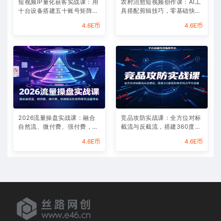
短视频IP量化获客实战课：用
农村治愈短视频创作课：AI工
十台设备搭建五十账号矩阵，
具搭配剪辑技巧，零基础快速
精准打造引流接单型流量账号
制作高质感田园治愈内容
4.6E币
4.6E币
2026流量操盘实战课：融合
竞品攻防实战课：全方位对标
自然流、微付费、强付费，搭
截流与反截流，搭建360度监
建稳定长效的带货流量体系
控体系抢占平台流量
4.6E币
4.6E币