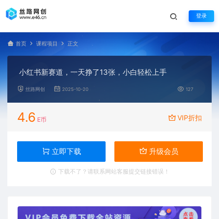
登录
首页
课程项目
正文
小红书新赛道，一天挣了13张，小白轻松上手
丝路网创
2025-10-20
127
4.6
VIP折扣
E币
立即下载
升级会员
下载不了？请联系网站客服提交链接错误！