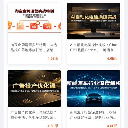
淘宝金牌运营实战特训：从选
AI自动化电脑操控实战：Chat
品推广落地爆款打造，店铺运
GPT搭配Codex，一键指令远
营全链路拆解
程自动操控电脑完成工作
4.6E币
4.6E币
广告投产优化课：详解洗投产
新能源车行业深度解析：拆解
核心手法，落地多场景投放提
产业崛起根源，剖析行业内卷
效增收方案
与海外贸易争端现状
4.6E币
4.6E币