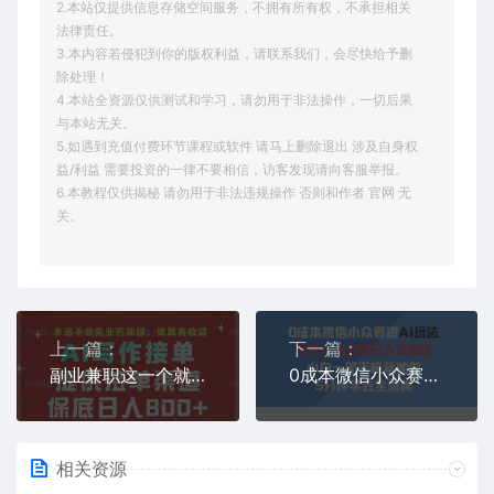
2.本站仅提供信息存储空间服务，不拥有所有权，不承担相关
法律责任。
3.本内容若侵犯到你的版权利益，请联系我们，会尽快给予删
除处理！
4.本站全资源仅供测试和学习，请勿用于非法操作，一切后果
与本站无关。
5.如遇到充值付费环节课程或软件 请马上删除退出 涉及自身权
益/利益 需要投资的一律不要相信，访客发现请向客服举报。
6.本教程仅供揭秘 请勿用于非法违规操作 否则和作者 官网 无
关。
上一篇：
下一篇：
副业兼职这一个就够了，永远不会失业的项目，多劳多得，保底日入8张+【揭秘】
0成本微信小众赛道AI玩法，每天1-2小时日入2张，小白一部手机就能做，5分钟学会全流程
相关资源