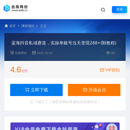
登录
首页
课程项目
正文
蓝海抖音私域赛道，实操单账号当天变现288+(附教程)
丝路网创
2025-10-20
96
4.6
VIP折扣
E币
立即下载
升级会员
下载不了？请联系网站客服提交链接错误！