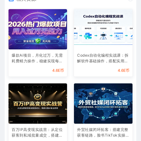
爆款Ai项目，月化过万，无需
Codex自动化编程实战课：拆
耗费精力操作，稳健实现每月
解软件基础操作，搭配实用插
增收
件快速掌握AI代码编写能力
4.6E币
4.6E币
百万IP高变现实战营：从定位
外贸社媒闭环拓客：搭建完整
获客到私域批量成交，搭建完
获客链路，脸书TikTok实操打
整IP商业闭环
通引流到成交全流程