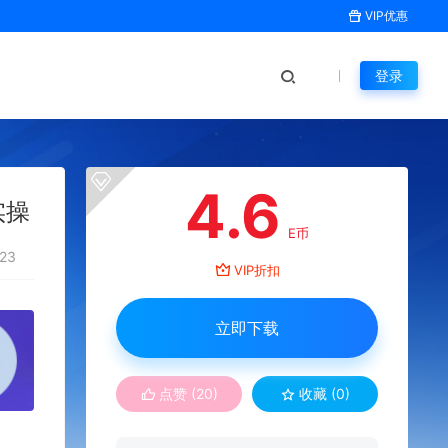
VIP优惠
登录
4.6
实操
E币
23
VIP折扣
立即下载
点赞 (
20
)
收藏 (0)