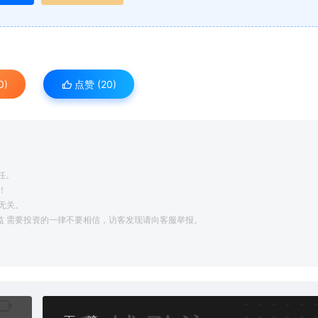
0)
点赞 (
20
)
任。
！
无关。
利益 需要投资的一律不要相信，访客发现请向客服举报。