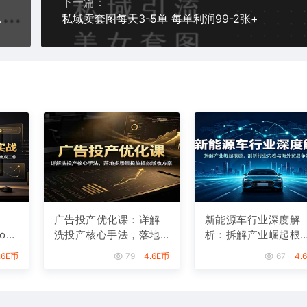
下一篇：
日入1k【揭秘】
私域卖套图每天3-5单 每单利润99-2张+
广告投产优化课：详解
新能源车行业深度解
od
洗投产核心手法，落地
析：拆解产业崛起根
自动
多场景投放提效增收方
源，剖析行业内卷与
.6E币
79
4.6E币
67
4.
案
外贸易争端现状