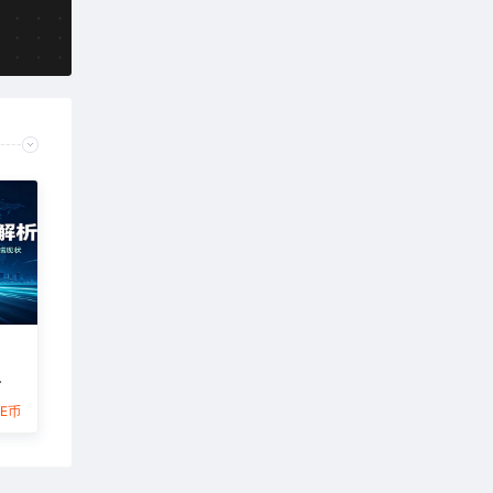
海
6E币