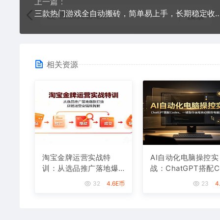
上一篇：
三款热门游戏全自动搬砖，简单易上手，长期稳定收益，
相关资源
淘宝金牌运营实战特
AI自动化电脑操控实
训：从选品推广落地爆
战：ChatGPT搭配C
款打造，店铺运营全链
ex，一键指令远程
32
4.6E币
23
4
路拆解
操控电脑完成工作