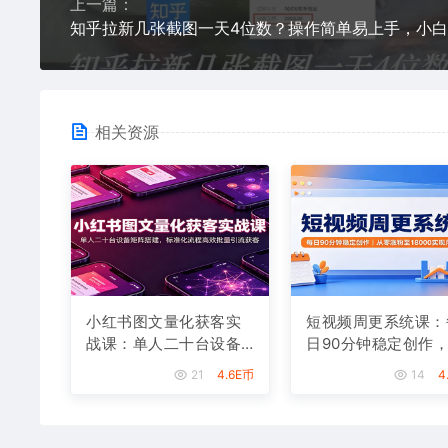
上一篇：
相关资源
小红书图文量化获客实
短视频周更系统课：
战课：单人二十台设备
日90分钟稳定创作
矩阵搭建，标准化流程
零涨粉至18000实现
21
4.6E币
14
4
高效批量引流获客
入八千