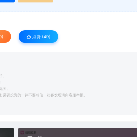
0)
点赞 (
49
)
任。
！
无关。
利益 需要投资的一律不要相信，访客发现请向客服举报。