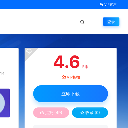
VIP优惠
登录
4.6
E币
14
VIP折扣
立即下载
点赞 (
49
)
收藏 (0)