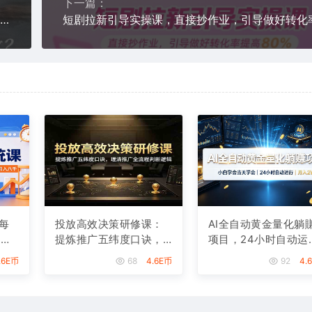
下一篇：
知乎拉新几张截图一天4位数？操作简单易上手，小白最佳变现玩法，附保姆级玩法教程
每
投放高效决策研修课：
AI全自动黄金量化躺
，从
提炼推广五纬度口诀，
项目，24小时自动运
月
理清推广全流程判断逻
行，月入2W！
.6E币
68
4.6E币
92
4.
辑