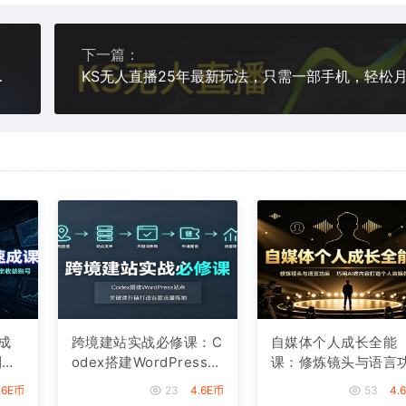
下一篇：
，日入5张+【揭秘】
成
跨境建站实战必修课：C
自媒体个人成长全能
利领
odex搭建WordPress站
课：修炼镜头与语言
ub
点，关键词外链打造谷
底，巧用AI做内容打
.6E币
23
4.6E币
53
4.
歌流量阵地
个人自媒体IP