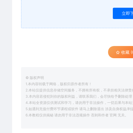
立即
收藏 (
© 版权声明
1.本内容转载于网络，版权归原作者所有！
2.本站仅提供信息存储空间服务，不拥有所有权，不承担相关法律责
3.本内容若侵犯到你的版权利益，请联系我们，会尽快给予删除处理
4.本站全资源仅供测试和学习，请勿用于非法操作，一切后果与本站
5.如遇到充值付费环节课程或软件 请马上删除退出 涉及自身权益/
6.本教程仅供揭秘 请勿用于非法违规操作 否则和作者 官网 无关。