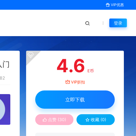
VIP优惠
登录
4.6
入门
E币
82
VIP折扣
立即下载
点赞 (
30
)
收藏 (0)