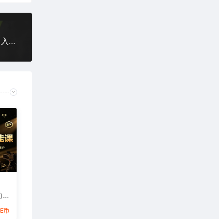
KS无人直播25年最新玩法，只需一部手机，轻松月入1W+【揭秘】
功
造
6E币