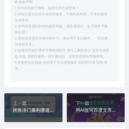
© 版权声明
1.本内容转载于网络，版权归原作者所有！
2.本站仅提供信息存储空间服务，不拥有所有权，不承担相关
法律责任。
3.本内容若侵犯到你的版权利益，请联系我们，会尽快给予删
除处理！
4.本站全资源仅供测试和学习，请勿用于非法操作，一切后果
与本站无关。
5.如遇到充值付费环节课程或软件 请马上删除退出 涉及自身权
益/利益 需要投资的一律不要相信，访客发现请向客服举报。
6.本教程仅供揭秘 请勿用于非法违规操作 否则和作者 官网 无
关。
上一篇：
下一篇：
闲鱼冷门暴利赛道拆解，保姆级教学，照抄都能日入3张+
用AI改写百度文库，每月保底收益3k+