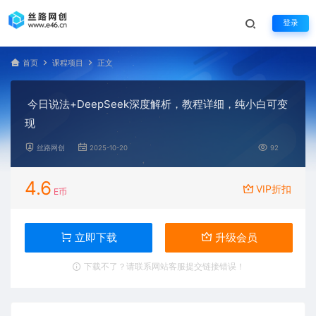
登录
首页
课程项目
正文
今日说法+DeepSeek深度解析，教程详细，纯小白可变
现
丝路网创
2025-10-20
92
4.6
VIP折扣
E币
立即下载
升级会员
下载不了？请联系网站客服提交链接错误！