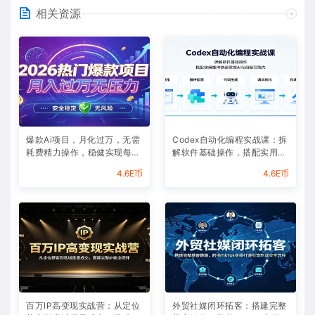
相关资源
爆款Ai项目，月化过万，无需
Codex自动化编程实战课：拆
耗费精力操作，稳健实现每月
解软件基础操作，搭配实用插
增收
件快速掌握AI代码编写能力
4.6E币
4.6E币
百万IP高变现实战营：从定位
外贸社媒闭环拓客：搭建完整