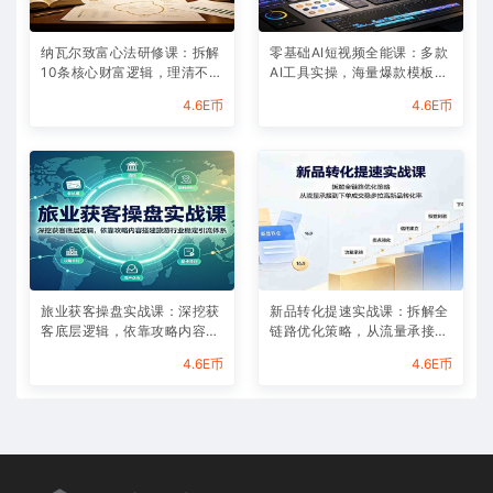
纳瓦尔致富心法研修课：拆解
零基础AI短视频全能课：多款
10条核心财富逻辑，理清不靠
AI工具实操，海量爆款模板搭
内卷实现被动收入的成长路径
配剪辑带货全流程
4.6E币
4.6E币
旅业获客操盘实战课：深挖获
新品转化提速实战课：拆解全
客底层逻辑，依靠攻略内容搭
链路优化策略，从流量承接到
建旅游行业稳定引流体系
下单成交稳步拉高新品转化率
4.6E币
4.6E币