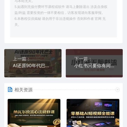
与本站无关。
5.如遇到充值付费环节课程或软件 请马上删除退出 涉及自身权
益/利益 需要投资的一律不要相信，访客发现请向客服举报。
6.本教程仅供揭秘 请勿用于非法违规操作 否则和作者 官网 无
关。
上一篇：
下一篇：
AI还原90年代巴士，一帧就让70后泪崩，播放量直接碾压90%怀旧号，每天操作十分钟，日入四位数
小红书只要你有同行就能获客，独家野路子获客玩法，暴力截流【揭秘】
相关资源