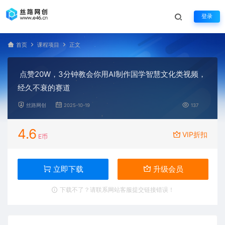
登录
首页
课程项目
正文
点赞20W，3分钟教会你用AI制作国学智慧文化类视频，
经久不衰的赛道
丝路网创
2025-10-19
137
4.6
VIP折扣
E币
立即下载
升级会员
下载不了？请联系网站客服提交链接错误！