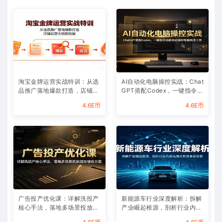
淘宝金牌运营实战特训：从选
AI自动化电脑操控实战：Chat
品推广落地爆款打造，店铺运
GPT搭配Codex，一键指令远
营全链路拆解
程自动操控电脑完成工作
4.6E币
4.6E币
广告投产优化课：详解洗投产
新能源车行业深度解析：拆解
核心手法，落地多场景投放提
产业崛起根源，剖析行业内卷
效增收方案
与海外贸易争端现状