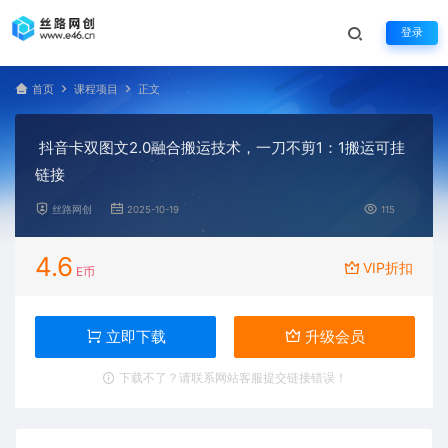
登录
首页
课程项目
正文
抖音卡双图文2.0融合搬运技术，一刀不剪1：1搬运可挂
链接
丝路网创
2025-10-19
115
4.6
VIP折扣
E币
立即下载
升级会员
下载不了？请联系网站客服提交链接错误！