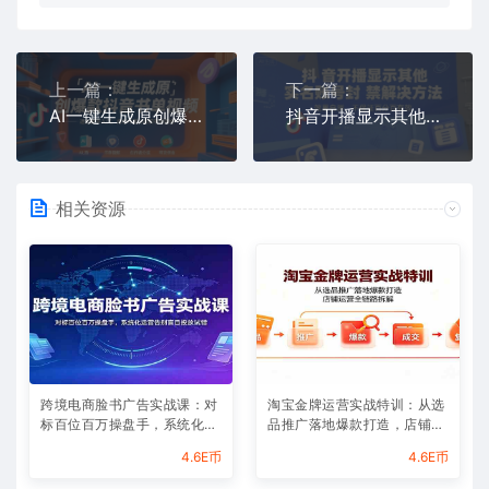
上一篇：
下一篇：
AI一键生成原创爆款抖音书单视频，适合新手入门，撸创作者分成和带货佣金【揭秘】
抖音开播显示其他实名账号封禁解决方法，效果自测，不保证百分百有效
相关资源
跨境电商脸书广告实战课：对
淘宝金牌运营实战特训：从选
标百位百万操盘手，系统化运
品推广落地爆款打造，店铺运
营告别盲目投放试错
营全链路拆解
4.6E币
4.6E币