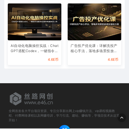
AI自动化电脑操控实战：Chat
广告投产优化课：详解洗投产
GPT搭配Codex，一键指令远
核心手法，落地多场景投放提
程自动操控电脑完成工作
效增收方案
4.6E币
4.6E币
全网首发各大平台项目资源、专注分享新出网上vip赚钱方法、vip课程视频教
程、付费网络课程以及网赚培训，学习引流、建站、赚钱等，学项目技术从这里
开始！