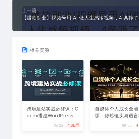
上一篇：
【爆款副
相关资源
跨境建站实战必修课：C
自媒体个人成长全能
odex搭建WordPress站
课：修炼镜头与语言
点，关键词外链打造谷
底，巧用AI做内容打
22
4.6E币
53
4
歌流量阵地
个人自媒体IP