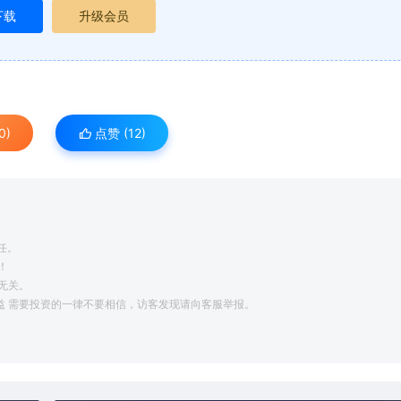
下载
升级会员
0)
点赞 (
12
)
任。
！
无关。
利益 需要投资的一律不要相信，访客发现请向客服举报。