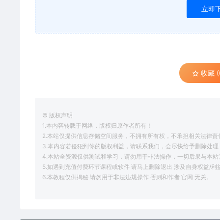
立即
收藏 (
© 版权声明
1.本内容转载于网络，版权归原作者所有！
2.本站仅提供信息存储空间服务，不拥有所有权，不承担相关法律责
3.本内容若侵犯到你的版权利益，请联系我们，会尽快给予删除处理
4.本站全资源仅供测试和学习，请勿用于非法操作，一切后果与本站
5.如遇到充值付费环节课程或软件 请马上删除退出 涉及自身权益/
6.本教程仅供揭秘 请勿用于非法违规操作 否则和作者 官网 无关。