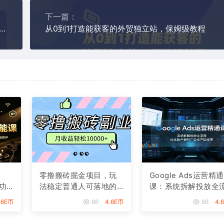
下一篇：
业】视频号用 AI 做人生感悟视频，4 条挣了 7张+
从0到1打造能获客的外贸独立站，保姆级教程
零撸搬砖掘金项目，玩
Google Ads运营精通
功
法稳定普通人可落地的
课：系统拆解投放全
造
长期副业，月收益轻松1
程，优化账户提升广
.6E币
86
4.6E币
66
4.
0000+
投产回报率