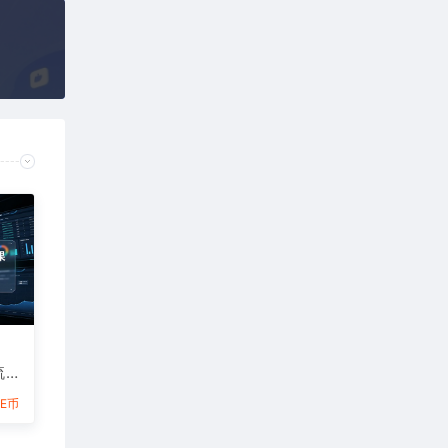
流
告
6E币