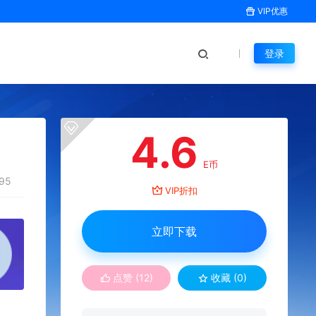
VIP优惠
登录
4.6
E币
95
VIP折扣
立即下载
点赞 (
12
)
收藏 (0)