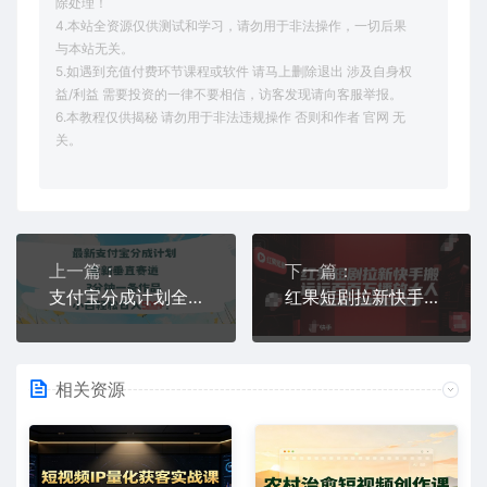
除处理！
4.本站全资源仅供测试和学习，请勿用于非法操作，一切后果
与本站无关。
5.如遇到充值付费环节课程或软件 请马上删除退出 涉及自身权
益/利益 需要投资的一律不要相信，访客发现请向客服举报。
6.本教程仅供揭秘 请勿用于非法违规操作 否则和作者 官网 无
关。
上一篇：
下一篇：
支付宝分成计划全新垂直赛道3分钟一条作品，小白轻松日入几张
红果短剧拉新快手搬运百万播放大佬实操全流程分享课
相关资源