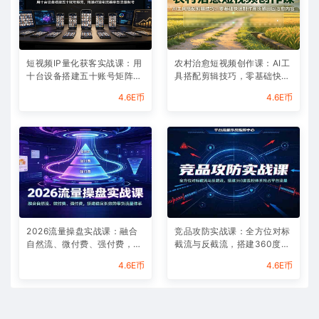
短视频IP量化获客实战课：用
农村治愈短视频创作课：AI工
十台设备搭建五十账号矩阵，
具搭配剪辑技巧，零基础快速
精准打造引流接单型流量账号
制作高质感田园治愈内容
4.6E币
4.6E币
2026流量操盘实战课：融合
竞品攻防实战课：全方位对标
自然流、微付费、强付费，搭
截流与反截流，搭建360度监
建稳定长效的带货流量体系
控体系抢占平台流量
4.6E币
4.6E币