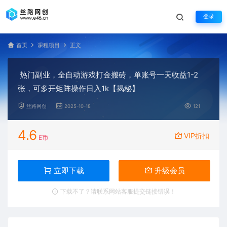
登录
首页
课程项目
正文
热门副业，全自动游戏打金搬砖，单账号一天收益1-2
张，可多开矩阵操作日入1k【揭秘】
丝路网创
2025-10-18
121
4.6
VIP折扣
E币
立即下载
升级会员
下载不了？请联系网站客服提交链接错误！