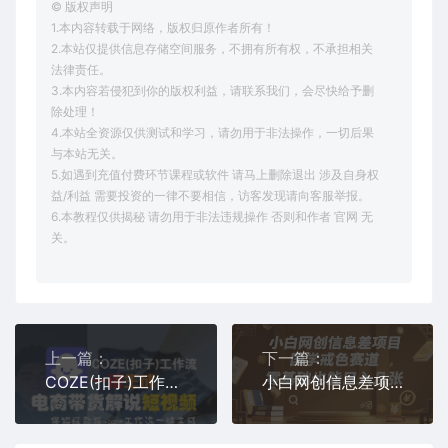
© 版权声明
1.本内容转载于网络，版权归原作者所有！
2.本站仅提供信息存储空间服务，不拥有所有权，不承担相关
法律责任。
3.本内容若侵犯到你的版权利益，请联系我们，会尽快给予删
除处理！
4.本站全资源仅供测试和学习，请勿用于非法操作，一切后果
与本站无关。
5.如遇到充值付费环节课程或软件 请马上删除退出 涉及自身权
益/利益 需要投资的一律不要相信，访客发现请向客服举报。
6.本教程仅供揭秘 请勿用于非法违规操作 否则和作者 官网 无
关。
上一篇：
下一篇：
COZE(扣子)工作流一键生成电商带货解说短视频，保姆级教程，0基础快手入门
小白网创信息差项目，国学戒色赛道，零基础也能日入几张