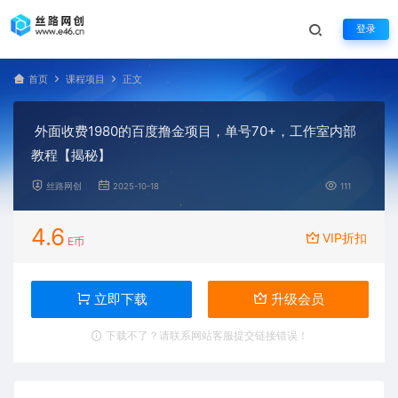
登录
首页
课程项目
正文
外面收费1980的百度撸金项目，单号70+，工作室内部
教程【揭秘】
丝路网创
2025-10-18
111
4.6
VIP折扣
E币
立即下载
升级会员
下载不了？请联系网站客服提交链接错误！