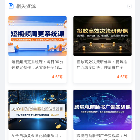
相关资源
短视频周更系统课：每日90分
投放高效决策研修课：提炼推
钟稳定创作，从零涨粉至180
广五纬度口诀，理清推广全流
00实现月入八千
程判断逻辑
4.6E币
4.6E币
AI全自动黄金量化躺賺项目，
跨境电商脸书广告实战课：对