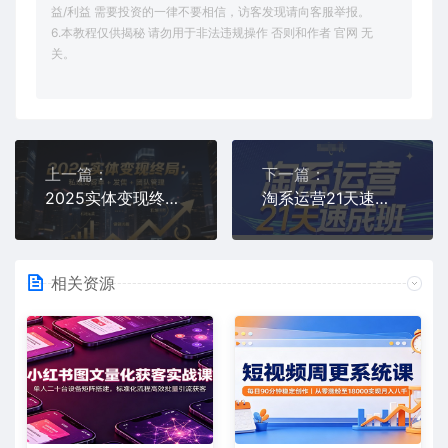
益/利益 需要投资的一律不要相信，访客发现请向客服举报。
6.本教程仅供揭秘 请勿用于非法违规操作 否则和作者 官网 无
关。
上一篇：
下一篇：
2025实体变现终局：私域高客单+发售+团队管理
淘系运营21天速成班(更新25年5月)，0基础轻松搞定淘系运营，不做假把式
相关资源