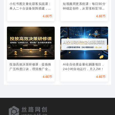
小红书图文量化获客实战课：
短视频周更系统课：每日90分
单人二十台设备矩阵搭建，标
钟稳定创作，从零涨粉至180
准化流程高效批量引流获客
00实现月入八千
4.6E币
4.6E币
投放高效决策研修课：提炼推
AI全自动黄金量化躺賺项目，
广五纬度口诀，理清推广全流
24小时自动运行，月入2W！
程判断逻辑
4.6E币
4.6E币