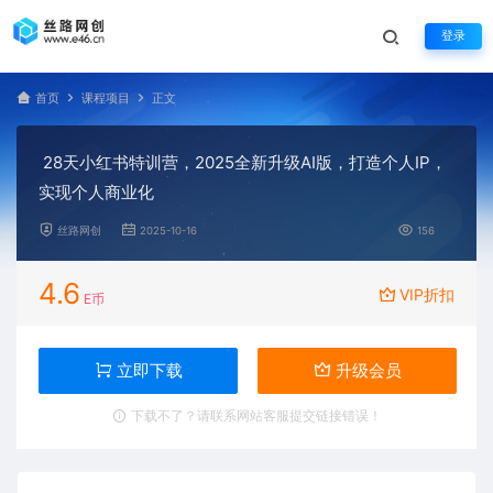
登录
首页
课程项目
正文
28天小红书特训营，2025全新升级AI版，打造个人IP，
实现个人商业化
丝路网创
2025-10-16
156
4.6
VIP折扣
E币
立即下载
升级会员
下载不了？请联系网站客服提交链接错误！