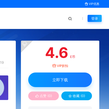
VIP优惠
登录
4.6
E币
19
VIP折扣
立即下载
点赞 (
0
)
收藏 (0)