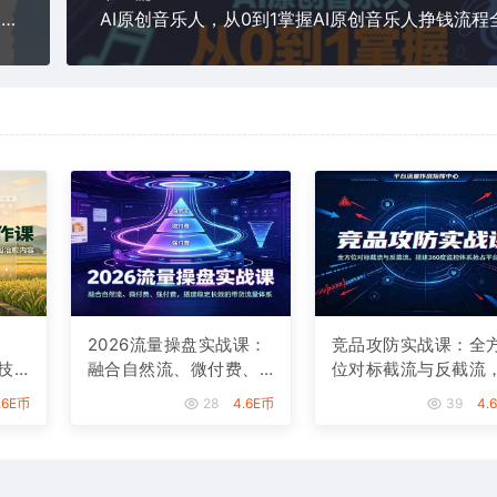
新玩法！Deepseek做养生赛道针对中老年人群，日均收益6张+
2026流量操盘实战课：
竞品攻防实战课：全
技
融合自然流、微付费、
位对标截流与反截流
高
强付费，搭建稳定长效
搭建360度监控体系
.6E币
28
4.6E币
39
4.
的带货流量体系
占平台流量