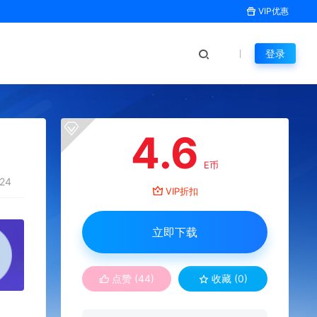
VIP优惠
登录
4.6
E币
24
VIP折扣
立即下载
点赞 (
44
)
收藏 (0)