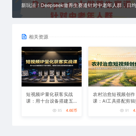
相关资源
短视频IP量化获客实战
农村治愈短视频创作
课：用十台设备搭建五
课：AI工具搭配剪辑
十账号矩阵，精准打造
巧，零基础快速制作
85
4.6E币
91
4
引流接单型流量账号
质感田园治愈内容