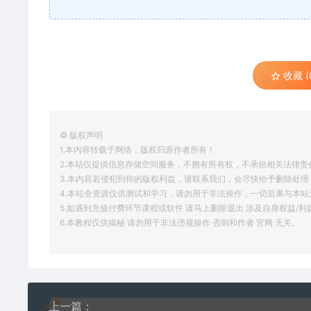
收藏 (
© 版权声明
1.本内容转载于网络，版权归原作者所有！
2.本站仅提供信息存储空间服务，不拥有所有权，不承担相关法律责
3.本内容若侵犯到你的版权利益，请联系我们，会尽快给予删除处理
4.本站全资源仅供测试和学习，请勿用于非法操作，一切后果与本站
5.如遇到充值付费环节课程或软件 请马上删除退出 涉及自身权益/
6.本教程仅供揭秘 请勿用于非法违规操作 否则和作者 官网 无关。
上一篇：