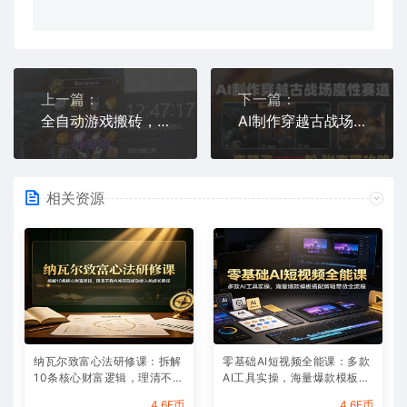
上一篇：
下一篇：
全自动游戏搬砖，每日轻松躺入1k+，长期变现暴利项目【揭秘】
AI制作穿越古战场视频一夜涨粉20W保姆级教学(附AI变现指南)
相关资源
纳瓦尔致富心法研修课：拆解
零基础AI短视频全能课：多款
10条核心财富逻辑，理清不靠
AI工具实操，海量爆款模板搭
内卷实现被动收入的成长路径
配剪辑带货全流程
4.6E币
4.6E币