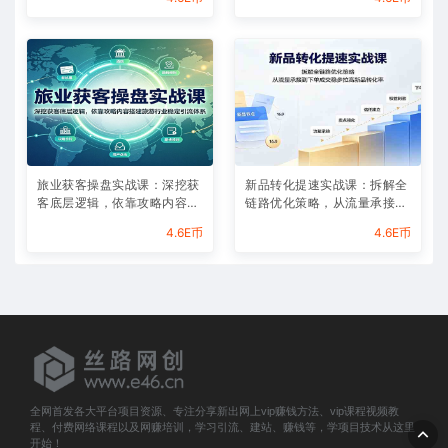
旅业获客操盘实战课：深挖获
新品转化提速实战课：拆解全
客底层逻辑，依靠攻略内容搭
链路优化策略，从流量承接到
建旅游行业稳定引流体系
下单成交稳步拉高新品转化率
4.6E币
4.6E币
全网首发各大平台项目资源、专注分享新出网上vip赚钱方法、vip课程视频教
程、付费网络课程以及网赚培训，学习引流、建站、赚钱等，学项目技术从这里
开始！