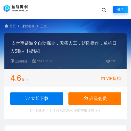
登录
首页
课程项目
正文
支付宝链游全自动掘金，无需人工，矩阵操作，单机日
入5张+【揭秘】
丝路网创
2025-10-18
137
4.6
VIP折扣
E币
立即下载
升级会员
下载不了？请联系网站客服提交链接错误！