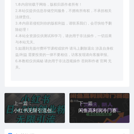
1.本内容转载于网络，版权归原作者所有！
2.本站仅提供信息存储空间服务，不拥有所有权，不承担相关
法律责任。
3.本内容若侵犯到你的版权利益，请联系我们，会尽快给予删
除处理！
4.本站全资源仅供测试和学习，请勿用于非法操作，一切后果
与本站无关。
5.如遇到充值付费环节课程或软件 请马上删除退出 涉及自身权
益/利益 需要投资的一律不要相信，访客发现请向客服举报。
6.本教程仅供揭秘 请勿用于非法违规操作 否则和作者 官网 无
关。
上一篇：
下一篇：
小红书无限引流创业粉，单人操作日引500+精准创业粉
闲鱼高利润冷门赛道：门槛低，新人0基础当天开单，单号日入1k+玩法【揭秘】