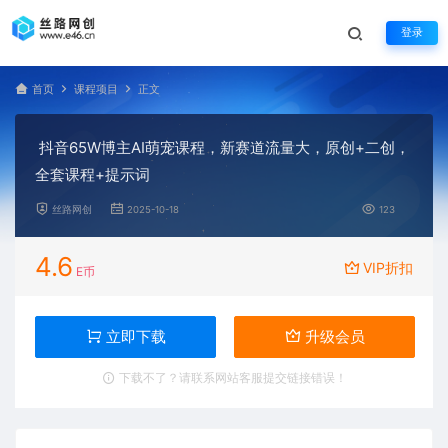
登录
首页
课程项目
正文
抖音65W博主AI萌宠课程，新赛道流量大，原创+二创，
全套课程+提示词
丝路网创
2025-10-18
123
4.6
VIP折扣
E币
立即下载
升级会员
下载不了？请联系网站客服提交链接错误！