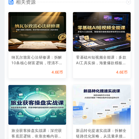
相关资源
纳瓦尔致富心法研修课：拆解
零基础AI短视频全能课：多款
10条核心财富逻辑，理清不靠
AI工具实操，海量爆款模板搭
内卷实现被动收入的成长路径
配剪辑带货全流程
4.6E币
4.6E币
旅业获客操盘实战课：深挖获
新品转化提速实战课：拆解全
客底层逻辑，依靠攻略内容搭
链路优化策略，从流量承接到