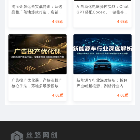
淘宝金牌运营实战特训：从选
AI自动化电脑操控实战：Chat
品推广落地爆款打造，店铺运
GPT搭配Codex，一键指令远
营全链路拆解
程自动操控电脑完成工作
4.6E币
4.6E币
广告投产优化课：详解洗投产
新能源车行业深度解析：拆解
核心手法，落地多场景投放提
产业崛起根源，剖析行业内卷
效增收方案
与海外贸易争端现状
4.6E币
4.6E币