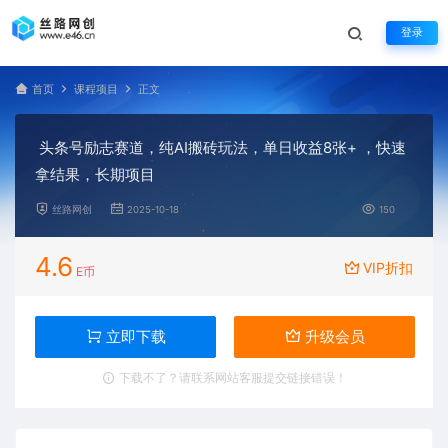
登录
首页
课程项目
正文
头条号励志赛道，纯AI搬砖玩法，单日收益8张+ ，快速
拿结果，长期项目
丝路网创
2025-10-18
150
4.6
VIP折扣
E币
立即下载
升级会员
下载不了？请联系网站客服提交链接错误！