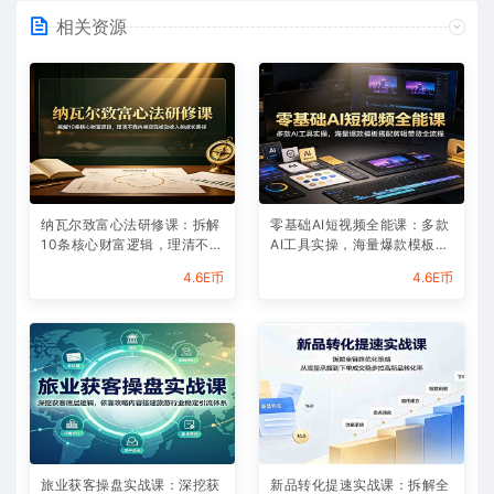
相关资源
纳瓦尔致富心法研修课：拆解
零基础AI短视频全能课：多款
10条核心财富逻辑，理清不靠
AI工具实操，海量爆款模板搭
内卷实现被动收入的成长路径
配剪辑带货全流程
4.6E币
4.6E币
旅业获客操盘实战课：深挖获
新品转化提速实战课：拆解全