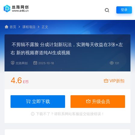
登录
首页
课程项目
正文
不剪辑不露脸 分成计划新玩法，实测每天收益在3张+左
右 新的视频赛道纯AI生成视频
丝路网创
2025-10-18
131
4.6
VIP折扣
E币
立即下载
升级会员
下载不了？请联系网站客服提交链接错误！