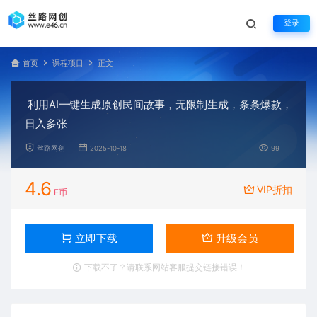
登录
首页
课程项目
正文
利用AI一键生成原创民间故事，无限制生成，条条爆款，
日入多张
丝路网创
2025-10-18
99
4.6
VIP折扣
E币
立即下载
升级会员
下载不了？请联系网站客服提交链接错误！