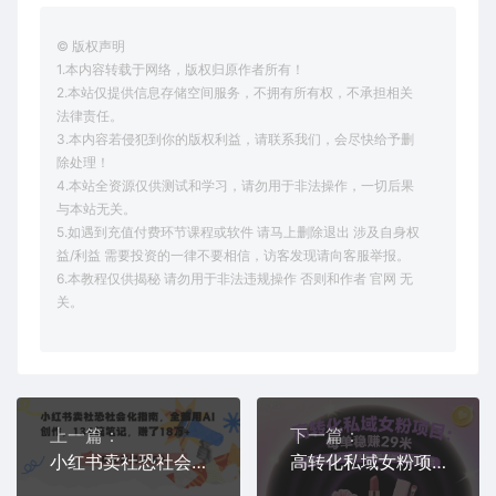
© 版权声明
1.本内容转载于网络，版权归原作者所有！
2.本站仅提供信息存储空间服务，不拥有所有权，不承担相关
法律责任。
3.本内容若侵犯到你的版权利益，请联系我们，会尽快给予删
除处理！
4.本站全资源仅供测试和学习，请勿用于非法操作，一切后果
与本站无关。
5.如遇到充值付费环节课程或软件 请马上删除退出 涉及自身权
益/利益 需要投资的一律不要相信，访客发现请向客服举报。
6.本教程仅供揭秘 请勿用于非法违规操作 否则和作者 官网 无
关。
上一篇：
下一篇：
小红书卖社恐社会化指南，全部用AI创作，139篇笔记，搞了18W+
高转化私域女粉项目：每单稳賺29米，单日变现轻松破3张+最好做的女粉项目