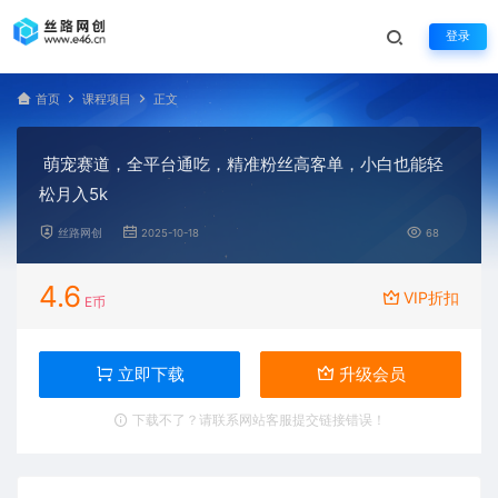
登录
首页
课程项目
正文
萌宠赛道，全平台通吃，精准粉丝高客单，小白也能轻
松月入5k
丝路网创
2025-10-18
68
4.6
VIP折扣
E币
立即下载
升级会员
下载不了？请联系网站客服提交链接错误！