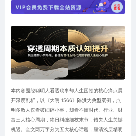
本内容围绕聪明人看透琐事却人生困顿的核心痛点展
开深度剖析，以《大明 1566》陈洪为典型案例，点
明多数人仅看破细碎小事，却看不懂时代、行业、财
富三大核心周期，终日纠缠细枝末节，错失人生关键
机遇。全文两万字分为五大核心话题，厘清浅层精明