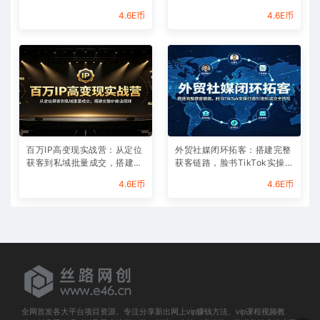
增收
件快速掌握AI代码编写能力
4.6E币
4.6E币
百万IP高变现实战营：从定位
外贸社媒闭环拓客：搭建完整
获客到私域批量成交，搭建完
获客链路，脸书TikTok实操打
整IP商业闭环
通引流到成交全流程
4.6E币
4.6E币
全网首发各大平台项目资源、专注分享新出网上vip赚钱方法、vip课程视频教