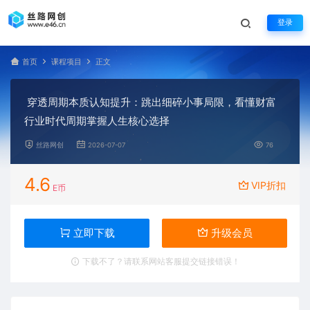
登录
首页
课程项目
正文
穿透周期本质认知提升：跳出细碎小事局限，看懂财富
行业时代周期掌握人生核心选择
丝路网创
2026-07-07
76
4.6
VIP折扣
E币
立即下载
升级会员
下载不了？请联系网站客服提交链接错误！