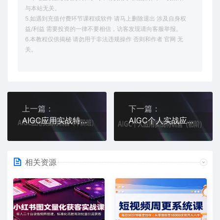
与本站无关。
5.如遇到充值付费环节课程或软件 请马上删除退出 涉及自身权
益/利益 需要投资的一律不要相信，访客发现请向客服举报。
6.本教程仅供揭秘 请勿用于非法违规操作 否则和作者 官网 无
关。
上一篇：
下一篇：
AIGC应用实战特训营(中阶班)-deepseek思考力2025
AIGC个人实战应用特训营(初阶班)-deepseek思考力2025
相关资源