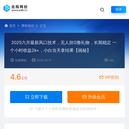
登录
首页
课程项目
正文
2025六月最新风口技术，无人挂G撸礼物，长期稳定 一
个小时收益2k+，小白当天拿结果【揭秘】
丝路网创
2025-10-17
140
4.6
VIP折扣
E币
立即下载
升级会员
下载不了？请联系网站客服提交链接错误！