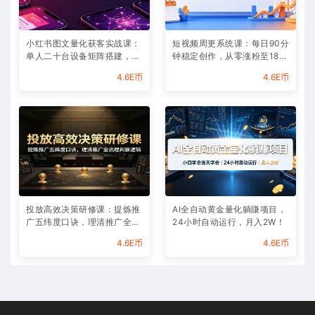
小红书图文量化获客实战课：
短视频周更系统课：每日90分
单人二十台设备矩阵搭建，标
钟稳定创作，从零涨粉至180
准化流程高效批量引流获客
00实现月入八千
4.6E币
4.6E币
投放高效决策研修课：提炼推
AI全自动黄金量化躺賺项目，
广五纬度口诀，理清推广全流
24小时自动运行，月入2W！
程判断逻辑
4.6E币
4.6E币