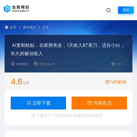
登录
首页
课程项目
正文
AI复制粘贴，在家挣美金，1天收入87美刀，适合小白，
长久的被动收入
丝路网创
2025-10-17
101
4.6
VIP折扣
E币
立即下载
升级会员
下载不了？请联系网站客服提交链接错误！