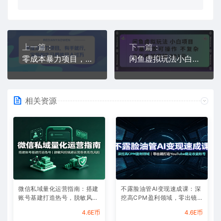
上一篇：
下一篇：
零成本暴力项目，有手就行，宝妈和牛马都能月入过W
闲鱼虚拟玩法小白项目0基础即可操作不复杂当天收益突破391米
相关资源
微信私域量化运营指南：搭建
不露脸油管AI变现速成课：深
账号基建打造热号，脱敏风控
挖高CPM盈利领域，零出镜
规避运营各类高危风险
打造YouTube稳定收益账号
4.6E币
4.6E币