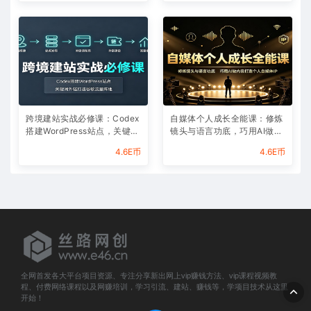
跨境建站实战必修课：Codex
自媒体个人成长全能课：修炼
搭建WordPress站点，关键词
镜头与语言功底，巧用AI做内
外链打造谷歌流量阵地
容打造个人自媒体IP
4.6E币
4.6E币
全网首发各大平台项目资源、专注分享新出网上vip赚钱方法、vip课程视频教
程、付费网络课程以及网赚培训，学习引流、建站、赚钱等，学项目技术从这里
开始！