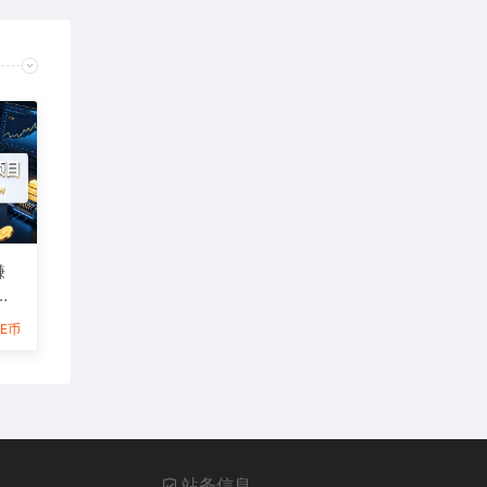
賺
6E币
站务信息