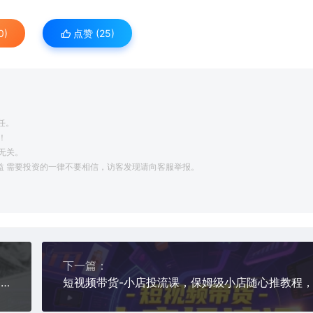
0)
点赞 (
25
)
任。
！
无关。
利益 需要投资的一律不要相信，访客发现请向客服举报。
下一篇：
最新AI一键生成铅笔画爆款视频，多平台分发，日 入1k+，小白轻松上手【揭秘】