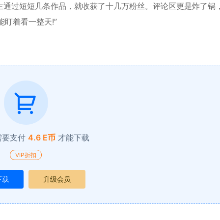
主通过短短几条作品，就收获了十几万粉丝。评论区更是炸了锅
能盯着看一整天!”
需要支付
4.6 E币
才能下载
VIP折扣
下载
升级会员