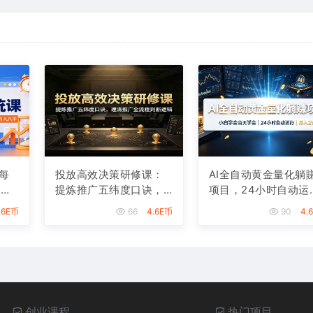
每
投放高效决策研修课：
AI全自动黄金量化躺
，从
提炼推广五纬度口诀，
项目，24小时自动运
月
理清推广全流程判断逻
行，月入2W！
.6E币
66
4.6E币
90
4.
辑
创业课程
热门项目