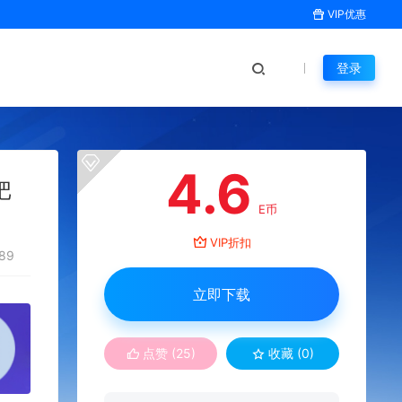
VIP优惠
登录
4.6
把
E币
VIP折扣
89
立即下载
点赞 (
25
)
收藏 (0)