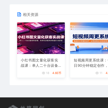
相关资源
小红书图文量化获客实
短视频周更系统课：
战课：单人二十台设备
日90分钟稳定创作
矩阵搭建，标准化流程
零涨粉至18000实现
18
4.6E币
11
4
高效批量引流获客
入八千