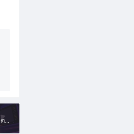
短视频带货-小店投流课，保姆级小店随心推教程，包教包会，生意即刻起飞