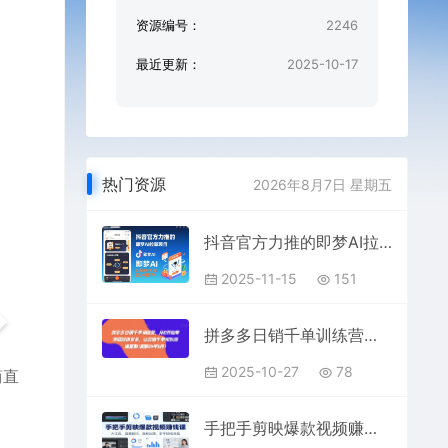
资源编号：
2246
最近更新：
2025-10-17
热门资源
2026年8月7日 星期五
抖音官方力推的即梦AI拉新项目，0粉丝也能日入857+（附即梦AI拉新推广入口及教学）
2025-11-15
151
拼多多日销千单训练营，从0开始带你做好拼多多，让日销千单可以快速复制(更新25年10月)
2025-10-27
78
简直
手把手剪映爆款视频赚钱课：AI工具，剪辑技巧，涨粉出单，新手轻松变现