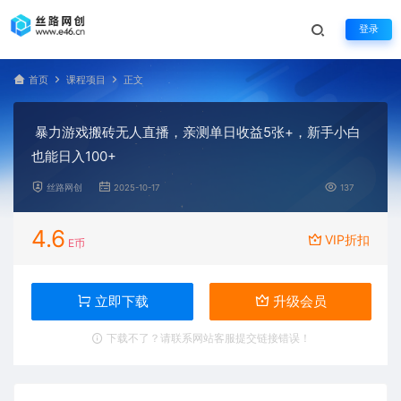
登录
首页
课程项目
正文
暴力游戏搬砖无人直播，亲测单日收益5张+，新手小白
也能日入100+
丝路网创
2025-10-17
137
4.6
VIP折扣
E币
立即下载
升级会员
下载不了？请联系网站客服提交链接错误！