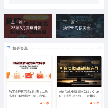
上一篇：
下一篇：
25年6月高爆抖音无人直播最新撸音浪掘金项目，解放双手小白可做，无脑日入1k+，门槛低【揭秘】
油管出海挣美金，全部通过AI自动化实操，从0到1实现月入过W
相关资源
淘宝金牌运营实战特训：从选
AI自动化电脑操控实战：Chat
品推广落地爆款打造，店铺运
GPT搭配Codex，一键指令远
营全链路拆解
程自动操控电脑完成工作
4.6E币
4.6E币