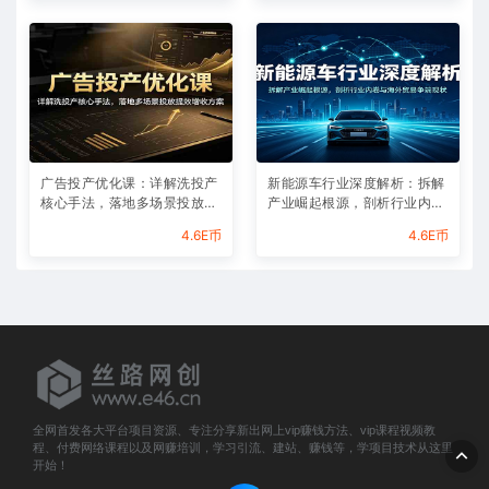
广告投产优化课：详解洗投产
新能源车行业深度解析：拆解
核心手法，落地多场景投放提
产业崛起根源，剖析行业内卷
效增收方案
与海外贸易争端现状
4.6E币
4.6E币
全网首发各大平台项目资源、专注分享新出网上vip赚钱方法、vip课程视频教
程、付费网络课程以及网赚培训，学习引流、建站、赚钱等，学项目技术从这里
开始！