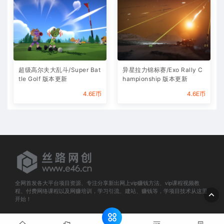
超级高尔夫大乱斗/Super Bat
异星拉力锦标赛/Exo Rally C
tle Golf 版本更新
hampionship 版本更新
4.6E币
4.6E币
全网首发各大平台项目资源、专注分享新出网上vip赚钱方法、vip课程视频教
程、付费网络课程以及网赚培训，学习引流、建站、赚钱等，学项目技术从这里
开始！