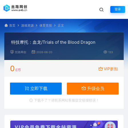
登录
首页
游戏资源
体育竞技
正文
特技摩托：血龙/Trials of the Blood Dragon
丝路网创
2026-06-20
133
0
VIP折扣
E币
立即下载
升级会员
下载不了？请联系网站客服提交链接错误！