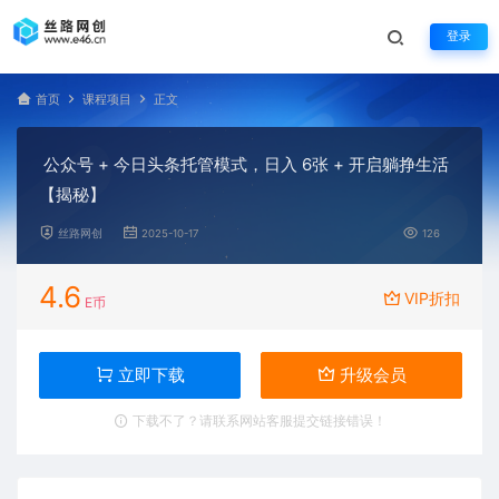
登录
首页
课程项目
正文
公众号 + 今日头条托管模式，日入 6张 + 开启躺挣生活
【揭秘】
丝路网创
2025-10-17
126
4.6
VIP折扣
E币
立即下载
升级会员
下载不了？请联系网站客服提交链接错误！