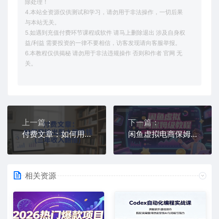
除处理！
4.本站全资源仅供测试和学习，请勿用于非法操作，一切后果
与本站无关。
5.如遇到充值付费环节课程或软件 请马上删除退出 涉及自身权
益/利益 需要投资的一律不要相信，访客发现请向客服举报。
6.本教程仅供揭秘 请勿用于非法违规操作 否则和作者 官网 无
关。
上一篇：
下一篇：
付费文章：如何用输出型大脑挣钱(三年收入翻倍)
闲鱼虚拟电商保姆级教程，一鱼多吃，能卖资料能打粉能做拉新
相关资源