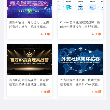
爆款Ai项目，月化过万，无需
Codex自动化编程实战课：拆
耗费精力操作，稳健实现每月
解软件基础操作，搭配实用插
增收
件快速掌握AI代码编写能力
4.6E币
4.6E币
百万IP高变现实战营：从定位
外贸社媒闭环拓客：搭建完整
获客到私域批量成交，搭建完
获客链路，脸书TikTok实操打
整IP商业闭环
通引流到成交全流程
4.6E币
4.6E币