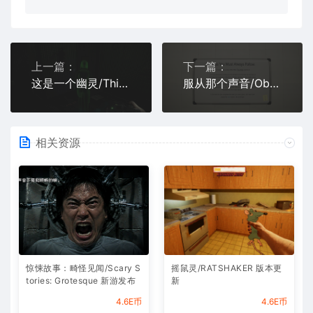
上一篇：
下一篇：
这是一个幽灵/This is a Ghost
服从那个声音/Obey the Voice
相关资源
惊悚故事：畸怪见闻/Scary S
摇鼠灵/RATSHAKER 版本更
tories: Grotesque 新游发布
新
4.6E币
4.6E币