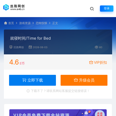
登录
首页
游戏资源
恐怖惊悚
正文
就寝时间/Time for Bed
丝路网创
2026-06-03
60
4.6
VIP折扣
E币
立即下载
升级会员
下载不了？请联系网站客服提交链接错误！