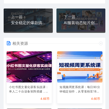
上一篇：
下一篇：
安全稳定的爆款搞米赛道，一天500+轻松转化，当日即可变现
AI服装动态短片创作课：依托产品详情与穿搭原图，巧用抖音智能成片一键生成带货短视频
相关资源
小红书图文量化获客实战课：
短视频周更系统课：每日90分
单人二十台设备矩阵搭建，标
钟稳定创作，从零涨粉至180
准化流程高效批量引流获客
00实现月入八千
4.6E币
4.6E币