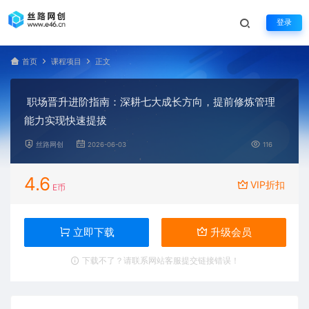
登录
首页
课程项目
正文
职场晋升进阶指南：深耕七大成长方向，提前修炼管理
能力实现快速提拔
丝路网创
2026-06-03
116
4.6
VIP折扣
E币
立即下载
升级会员
下载不了？请联系网站客服提交链接错误！