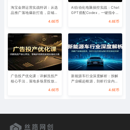
淘宝金牌运营实战特训：从选
AI自动化电脑操控实战：Chat
品推广落地爆款打造，店铺运
GPT搭配Codex，一键指令远
营全链路拆解
程自动操控电脑完成工作
4.6E币
4.6E币
广告投产优化课：详解洗投产
新能源车行业深度解析：拆解
核心手法，落地多场景投放提
产业崛起根源，剖析行业内卷
效增收方案
与海外贸易争端现状
4.6E币
4.6E币