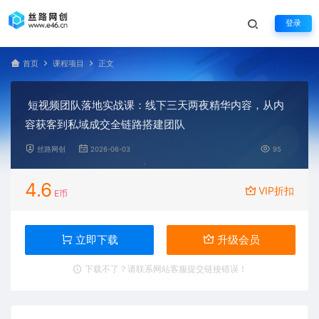
登录
首页
课程项目
正文
短视频团队落地实战课：线下三天两夜精华内容，从内
容获客到私域成交全链路搭建团队
丝路网创
2026-06-03
95
4.6
VIP折扣
E币
立即下载
升级会员
下载不了？请联系网站客服提交链接错误！