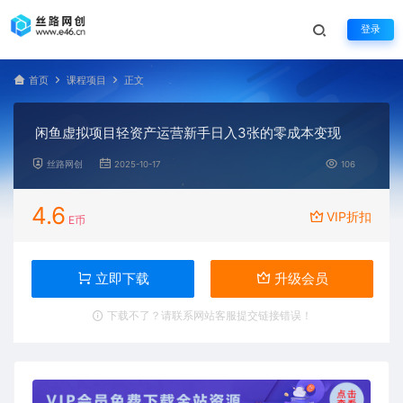
登录
首页
课程项目
正文
闲鱼虚拟项目轻资产运营新手日入3张的零成本变现
丝路网创
2025-10-17
106
4.6
VIP折扣
E币
立即下载
升级会员
下载不了？请联系网站客服提交链接错误！