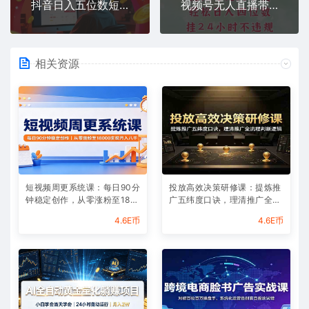
抖音日入五位数短剧推广爆单经验分享，来看看他是怎么做到的？
视频号无人直播带货，手机一挂自动爆单，AI网红玩法，带你解放双手，轻松日入四位数
相关资源
短视频周更系统课：每日90分
投放高效决策研修课：提炼推
钟稳定创作，从零涨粉至180
广五纬度口诀，理清推广全流
00实现月入八千
程判断逻辑
4.6E币
4.6E币