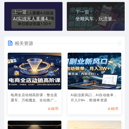
上一篇：
下一篇：
AI实战无人直播4.0玩法， 不违规不封号，单日稳定收益130+
坐顺风车，玩流量主，条条内容都是爆款
相关资源
电商全店动销高阶课：整合直
AI副业新风口，AI自动做单，
通车、万相魔盒、全站推广，
月入3W+，附接单资源
系统化搭建店铺长效动销方案
4.6E币
4.6E币