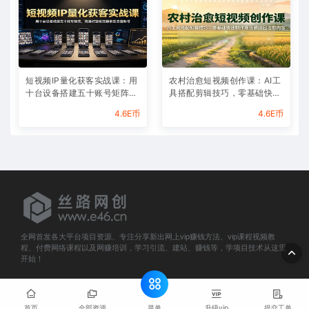
短视频IP量化获客实战课：用
农村治愈短视频创作课：AI工
十台设备搭建五十账号矩阵，
具搭配剪辑技巧，零基础快速
精准打造引流接单型流量账号
制作高质感田园治愈内容
4.6E币
4.6E币
全网首发各大平台项目资源、专注分享新出网上vip赚钱方法、vip课程视频教
程、付费网络课程以及网赚培训，学习引流、建站、赚钱等，学项目技术从这里
开始！
© 2025 e46.cn All rights reserved
网站地图
菜单
首页
全部资源
升级vip
提交工单