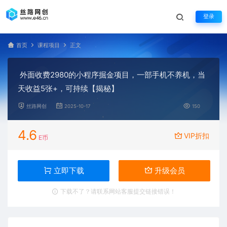
登录
首页
课程项目
正文
外面收费2980的小程序掘金项目，一部手机不养机，当
天收益5张+，可持续【揭秘】
丝路网创
2025-10-17
150
4.6
VIP折扣
E币
立即下载
升级会员
下载不了？请联系网站客服提交链接错误！