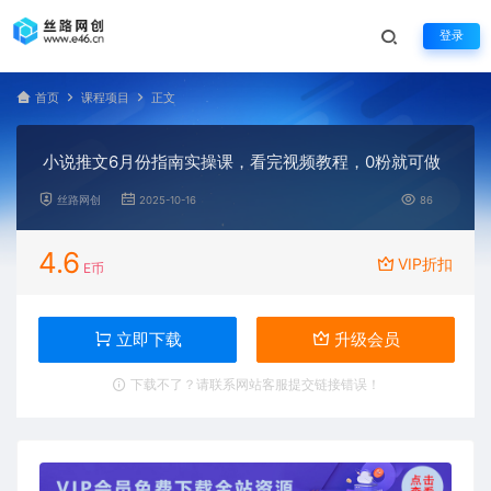
登录
首页
课程项目
正文
小说推文6月份指南实操课，看完视频教程，0粉就可做
丝路网创
2025-10-16
86
4.6
VIP折扣
E币
立即下载
升级会员
下载不了？请联系网站客服提交链接错误！