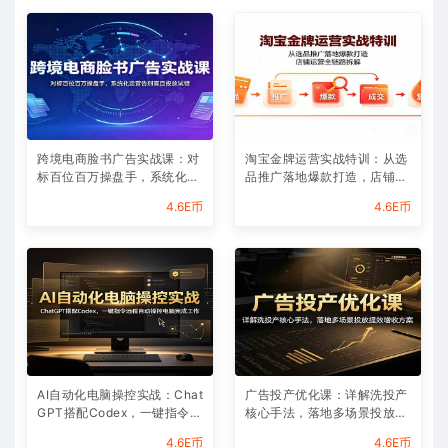
跨境电商脸书广告实战课：对
淘宝金牌运营实战特训：从选
标百位百万操盘手，系统化运
品推广落地爆款打造，店铺运
营告别盲目投放试错
营全链路拆解
4.6E币
4.6E币
AI自动化电脑操控实战：Chat
广告投产优化课：详解洗投产
GPT搭配Codex，一键指令远
核心手法，落地多场景投放提
程自动操控电脑完成工作
效增收方案
4.6E币
4.6E币