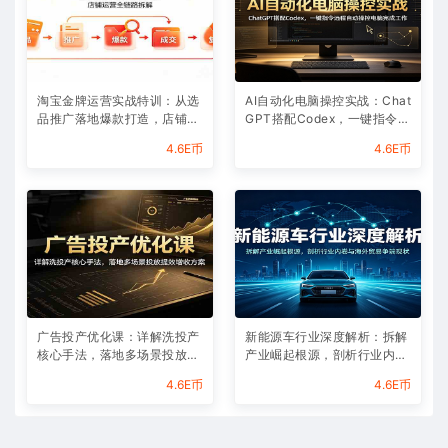
淘宝金牌运营实战特训：从选
AI自动化电脑操控实战：Chat
品推广落地爆款打造，店铺运
GPT搭配Codex，一键指令远
营全链路拆解
程自动操控电脑完成工作
4.6E币
4.6E币
广告投产优化课：详解洗投产
新能源车行业深度解析：拆解
核心手法，落地多场景投放提
产业崛起根源，剖析行业内卷
效增收方案
与海外贸易争端现状
4.6E币
4.6E币