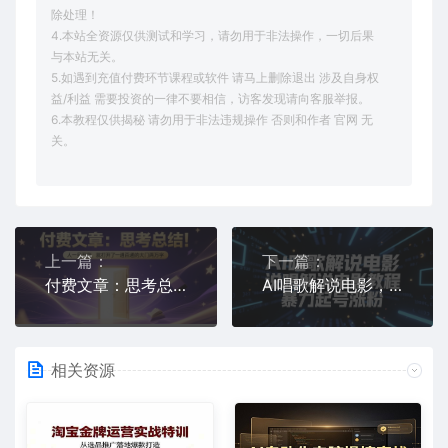
除处理！
4.本站全资源仅供测试和学习，请勿用于非法操作，一切后果
与本站无关。
5.如遇到充值付费环节课程或软件 请马上删除退出 涉及自身权
益/利益 需要投资的一律不要相信，访客发现请向客服举报。
6.本教程仅供揭秘 请勿用于非法违规操作 否则和作者 官网 无
关。
上一篇：
下一篇：
付费文章：思考总结！人一旦开窍，就打开了那扇一通百通的大门两万字
AI唱歌解说电影，说唱解说电影教程，暴力起号涨粉
相关资源