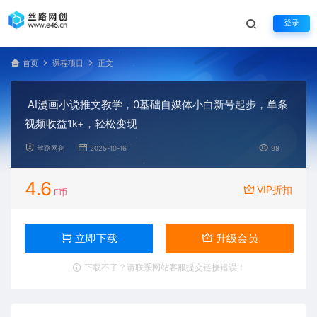
登录
首页
课程项目
正文
AI漫画小说推文教学，0基础自媒体小白新号起步，单条
视频收益1k+，轻松变现
丝路网创
2025-10-16
98
4.6
VIP折扣
E币
立即下载
升级会员
下载不了？请联系网站客服提交链接错误！