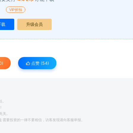
VIP折扣
下载
升级会员
0)
点赞 (
54
)
任。
！
无关。
利益 需要投资的一律不要相信，访客发现请向客服举报。