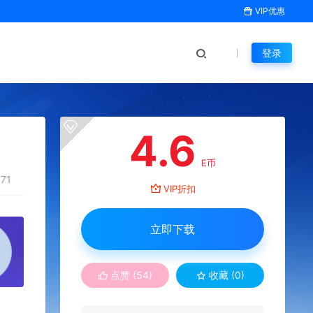
VIP优惠
登录
4.6
E币
71
VIP折扣
立即下载
点赞 (
54
)
收藏 (0)