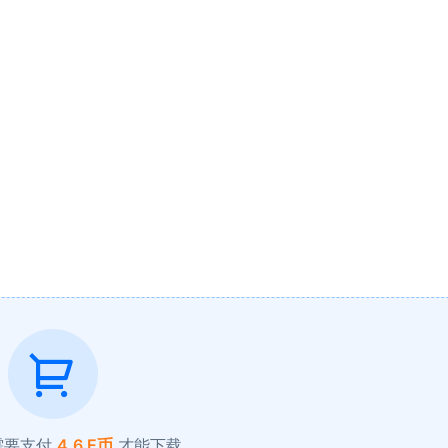
需要支付
4.6 E币
才能下载